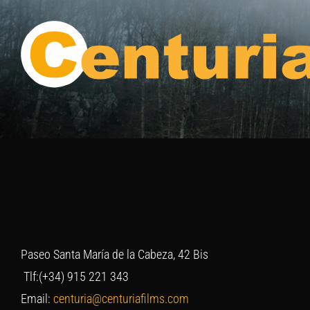
Saltar
al
contenido
Paseo Santa María de la Cabeza, 42 Bis
Tlf:(+34) 915 221 343
Email:
centuria@centuriafilms.com